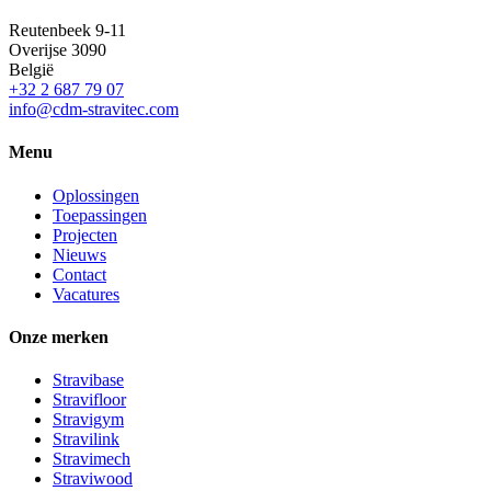
Reutenbeek 9-11
Overijse
3090
België
+32 2 687 79 07
info@cdm-stravitec.com
Menu
Oplossingen
Toepassingen
Projecten
Nieuws
Contact
Vacatures
Onze merken
Stravibase
Stravifloor
Stravigym
Stravilink
Stravimech
Straviwood