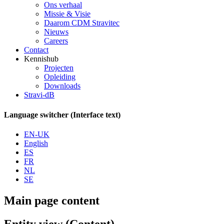
Ons verhaal
Missie & Visie
Daarom CDM Stravitec
Nieuws
Careers
Contact
Kennishub
Projecten
Opleiding
Downloads
Stravi-dB
Language switcher (Interface text)
EN-UK
English
ES
FR
NL
SE
Main page content
Entity view (Content)